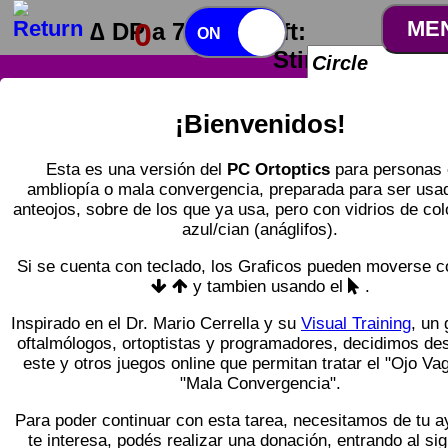
>
>
>
>
ME
0
∆ DP a 75cm:
Right-Left:
ON OFF
Stimulus:
¡Bienvenidos!
Esta es una versión del
PC Ortoptics
para personas
ambliopía o mala convergencia, preparada para ser usa
anteojos, sobre de los que ya usa, pero con vidrios de col
azul/cian (anáglifos).
Si se cuenta con teclado, los Graficos pueden moverse 
y tambien usando el
.
Inspirado en el Dr. Mario Cerrella y su
Visual Training
, un
oftalmólogos, ortoptistas y programadores, decidimos des
este y otros juegos online que permitan tratar el "Ojo Vag
"Mala Convergencia".
Para poder continuar con esta tarea, necesitamos de tu a
te interesa, podés realizar una donación, entrando al sig